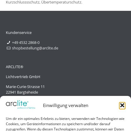
Kurzschlusssschutz, Übertemperaturschutz.
Kundenservice
+49 4532 2868-0
shopbestellung@arclite.de
ARCLITE®
Lichtvertrieb GmbH
Marie-Curie-Strasse 11
22941 Bargteheide
Deutschland/Germany
Einwilligung verwalten
Hilfe
Um dir ein optimales Erlebnis zu bieten, verwenden wir Technologien wie
Cookies, um Geräteinformationen zu speichern und/oder darauf
Liefer- und Zahlungsbedingungen
zuzugreifen. Wenn du diesen Technologien zustimmst, können wir Daten