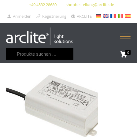
+49 4532 28680
shopbestellung@arclite.de
Anmelden
Registrierung
ARCLITE
Suchen
0
nach: