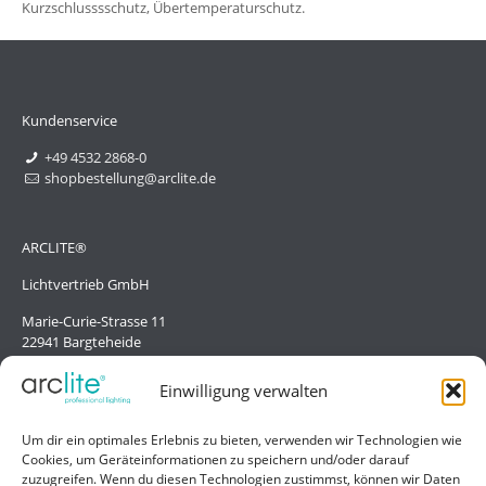
Kurzschlusssschutz, Übertemperaturschutz.
Kundenservice
+49 4532 2868-0
shopbestellung@arclite.de
ARCLITE®
Lichtvertrieb GmbH
Marie-Curie-Strasse 11
22941 Bargteheide
Deutschland/Germany
Einwilligung verwalten
Hilfe
Um dir ein optimales Erlebnis zu bieten, verwenden wir Technologien wie
Cookies, um Geräteinformationen zu speichern und/oder darauf
Liefer- und Zahlungsbedingungen
zuzugreifen. Wenn du diesen Technologien zustimmst, können wir Daten