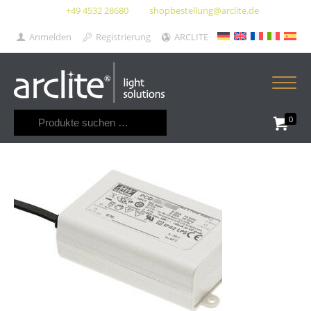
+49 4532 28680
shopbestellung@arclite.de
Anmelden
Registrierung
ARCLITE
Suchen
0
nach: