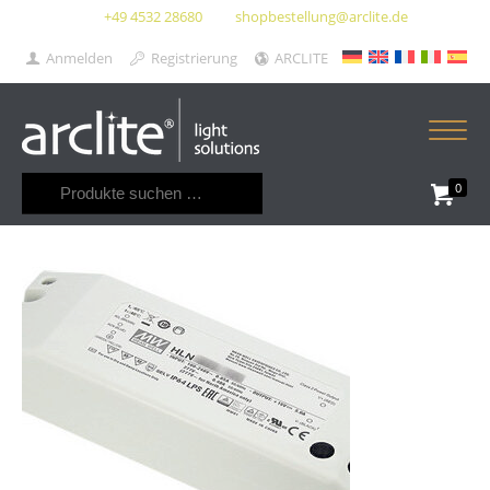
+49 4532 28680
shopbestellung@arclite.de
Anmelden
Registrierung
ARCLITE
Suchen
0
nach: