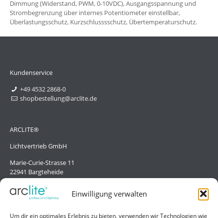
Dimmung (Widerstand, PWM, 0-10VDC), Ausgangsspannung und
Strombegrenzung über internes Potentiometer einstellbar,
Überlastungsschutz, Kurzschlusssschutz, Übertemperaturschutz.
Kundenservice
+49 4532 2868-0
shopbestellung@arclite.de
ARCLITE®
Lichtvertrieb GmbH
Marie-Curie-Strasse 11
22941 Bargteheide
Deutschland/Germany
Einwilligung verwalten
Hilfe
Um dir ein optimales Erlebnis zu bieten, verwenden wir Technologien wie