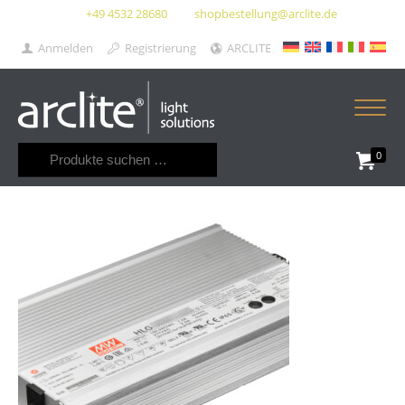
+49 4532 28680
shopbestellung@arclite.de
Anmelden
Registrierung
ARCLITE
Suchen
0
nach: