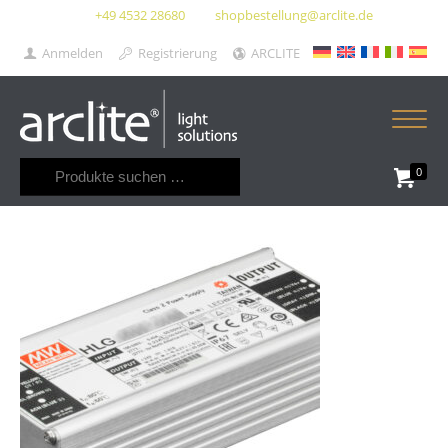
+49 4532 28680
shopbestellung@arclite.de
Anmelden
Registrierung
ARCLITE
Suchen
0
nach: