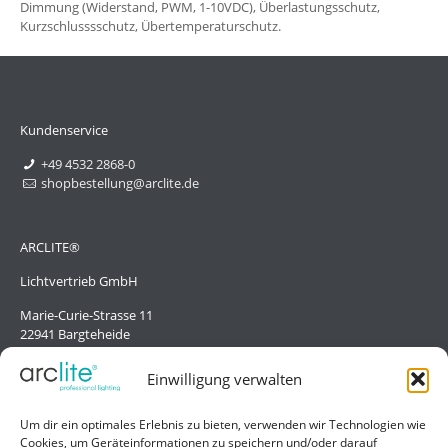
Dimmung (Widerstand, PWM, 1-10VDC), Überlastungsschutz,
Kurzschlusssschutz, Übertemperaturschutz.
Kundenservice
+49 4532 2868-0
shopbestellung@arclite.de
ARCLITE®
Lichtvertrieb GmbH
Marie-Curie-Strasse 11
22941 Bargteheide
Deutschland/Germany
Einwilligung verwalten
Hilfe
Um dir ein optimales Erlebnis zu bieten, verwenden wir Technologien wie
Cookies, um Geräteinformationen zu speichern und/oder darauf