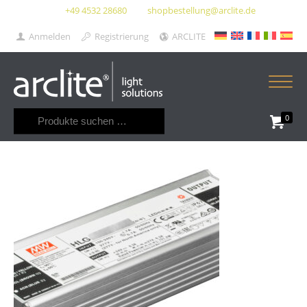
+49 4532 28680
shopbestellung@arclite.de
Anmelden
Registrierung
ARCLITE
Suchen
0
nach: