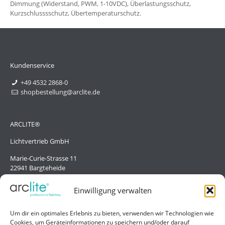
Dimmung (Widerstand, PWM, 1-10VDC), Überlastungsschutz,
Kurzschlusssschutz, Übertemperaturschutz.
Kundenservice
+49 4532 2868-0
shopbestellung@arclite.de
ARCLITE®
Lichtvertrieb GmbH
Marie-Curie-Strasse 11
22941 Bargteheide
Deutschland/Germany
Einwilligung verwalten
Hilfe
Um dir ein optimales Erlebnis zu bieten, verwenden wir Technologien wie
Cookies, um Geräteinformationen zu speichern und/oder darauf