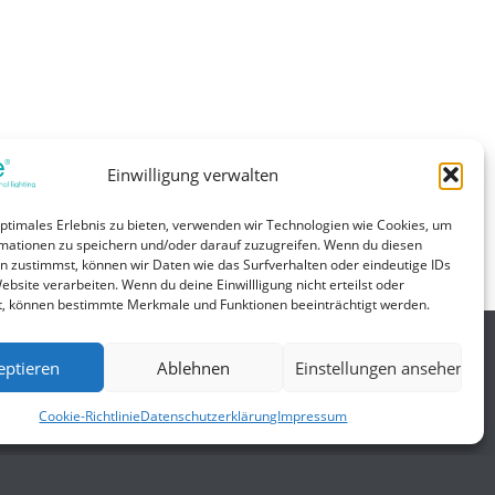
Einwilligung verwalten
optimales Erlebnis zu bieten, verwenden wir Technologien wie Cookies, um
ng 12V. IP65. Ausgangsspannung und Strombegrenzung
mationen zu speichern und/oder darauf zuzugreifen. Wenn du diesen
n zustimmst, können wir Daten wie das Surfverhalten oder eindeutige IDs
ebsite verarbeiten. Wenn du deine Einwillligung nicht erteilst oder
t, können bestimmte Merkmale und Funktionen beeinträchtigt werden.
eptieren
Ablehnen
Einstellungen ansehen
Allgemein
Cookie-Richtlinie
Datenschutzerklärung
Impressum
gungen
Impressum
Datenschutzerklärung