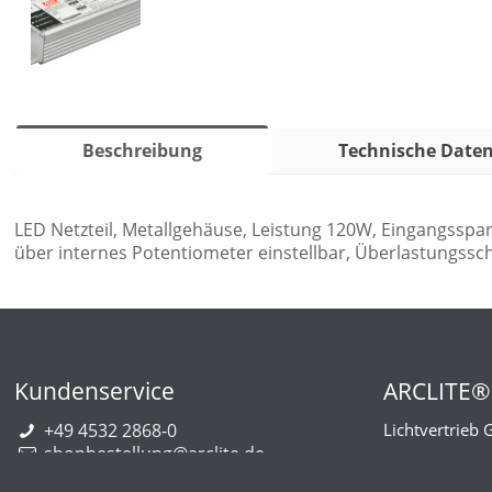
Beschreibung
Technische Date
LED Netzteil, Metallgehäuse, Leistung 120W, Eingangs
über internes Potentiometer einstellbar, Überlastungssc
Kundenservice
ARCLITE®
+49 4532 2868-0
Lichtvertrieb
shopbestellung@arclite.de
Marie-Curie-
22941 Bargt