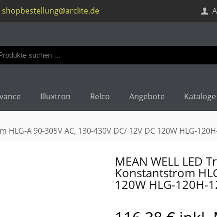
shopbestellung@arclite.de
A
en
:
vance
Illuxtron
Relco
Angebote
Kataloge
m HLG-A 90-305V AC, 130-430V DC/ 12V DC 120W HLG-120H
MEAN WELL LED Tr
Konstantstrom HLG
120W HLG-120H-1