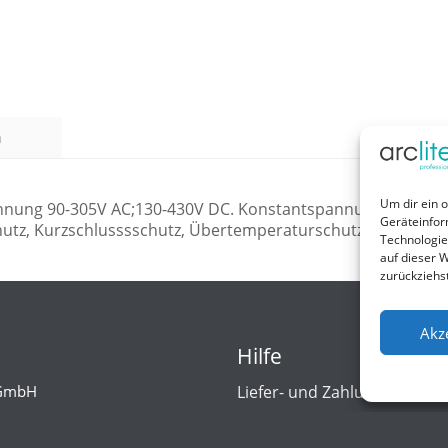
n
Um dir ein 
spannung 90-305V AC;130-430V DC. Konstantspannungsausga
Geräteinfor
hutz, Kurzschlusssschutz, Übertemperaturschutz.
Technologie
auf dieser W
zurückziehs
Akz
Hilfe
 GmbH
Liefer- und Zahlungsbedin
Strasse 11
Kontakt
eheide