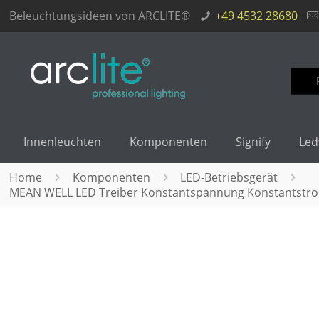
Beleuchtungsideen von ARCLITE®
+49 4532 28680
Such
nach
Innenleuchten
Komponenten
Signify
Led
Home
Komponenten
LED-Betriebsgerät
MEAN WELL LED Treiber Konstantspannung Konstantstro