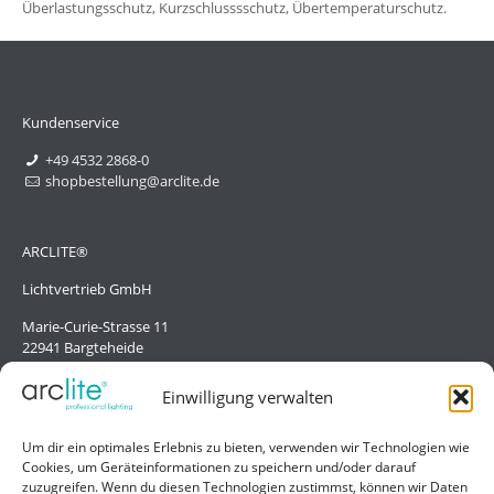
Überlastungsschutz, Kurzschlusssschutz, Übertemperaturschutz.
Kundenservice
+49 4532 2868-0
shopbestellung@arclite.de
ARCLITE®
Lichtvertrieb GmbH
Marie-Curie-Strasse 11
22941 Bargteheide
Deutschland/Germany
Einwilligung verwalten
Hilfe
Um dir ein optimales Erlebnis zu bieten, verwenden wir Technologien wie
Cookies, um Geräteinformationen zu speichern und/oder darauf
Liefer- und Zahlungsbedingungen
zuzugreifen. Wenn du diesen Technologien zustimmst, können wir Daten