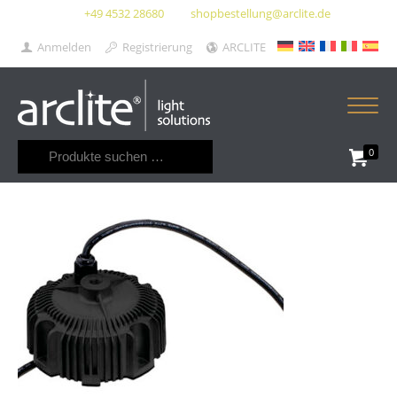
+49 4532 28680
shopbestellung@arclite.de
Anmelden
Registrierung
ARCLITE
Suchen
0
nach: