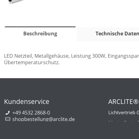
Beschreibung
Technische Date
LED Netzteil, Metallgehäuse, Leistung 300W, Eingangssp
Übertemperaturschutz.
Kundenservice
ARCLITE®
+49 4532 2868-0
Lichtvertrieb
shopbestellung@arclite.de
Marie-Curie-
22941 Bargt
Deutschlan