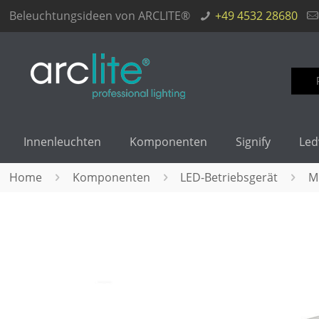
Beleuchtungsideen von ARCLITE®
+49 4532 28680
Such
nach
Innenleuchten
Komponenten
Signify
Led
Home
Komponenten
LED-Betriebsgerät
M