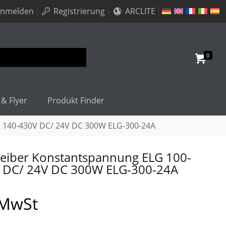
nmelden
Registrierung
ARCLITE
0
 & Flyer
Produkt Finder
 140-430V DC/ 24V DC 300W ELG-300-24A
eiber Konstantspannung ELG 100-
V DC/ 24V DC 300W ELG-300-24A
 MwSt