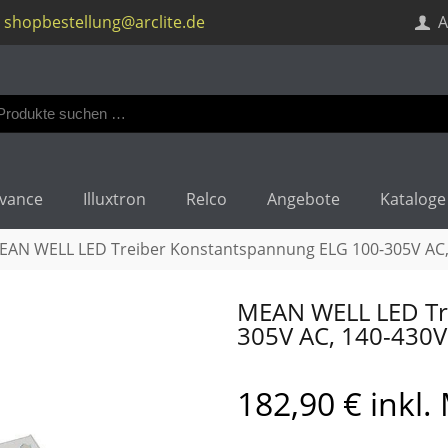
shopbestellung@arclite.de
A
en
:
vance
Illuxtron
Relco
Angebote
Kataloge
EAN WELL LED Treiber Konstantspannung ELG 100-305V AC,
MEAN WELL LED Tr
305V AC, 140-430
182,90
€
inkl.