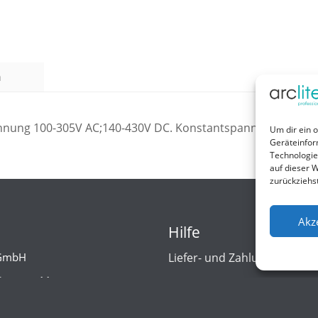
n
annung 100-305V AC;140-430V DC. Konstantspannungsausgang
Um dir ein 
Geräteinfor
Technologie
auf dieser W
zurückziehs
Akz
Hilfe
 GmbH
Liefer- und Zahlungsbedin
Strasse 11
Kontakt
eheide
d/Germany