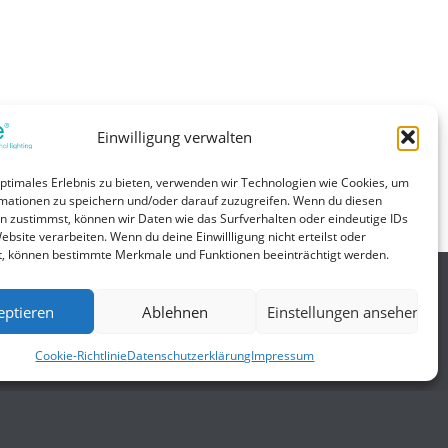
Einwilligung verwalten
 24V. IP67. Überlastungsschutz, Kurzschlusssschutz,
optimales Erlebnis zu bieten, verwenden wir Technologien wie Cookies, um
mationen zu speichern und/oder darauf zuzugreifen. Wenn du diesen
n zustimmst, können wir Daten wie das Surfverhalten oder eindeutige IDs
ebsite verarbeiten. Wenn du deine Einwillligung nicht erteilst oder
t, können bestimmte Merkmale und Funktionen beeinträchtigt werden.
eptieren
Ablehnen
Einstellungen ansehen
Allgemein
Cookie-Richtlinie
Datenschutzerklärung
Impressum
gungen
Impressum
Datenschutzerklärung
AGB