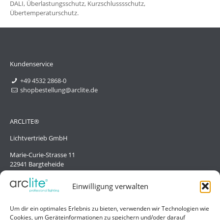
DALI, Überlastungsschutz, Kurzschlusssschutz,
Übertemperaturschutz.
Kundenservice
+49 4532 2868-0
shopbestellung@arclite.de
ARCLITE®
Lichtvertrieb GmbH
Marie-Curie-Strasse 11
22941 Bargteheide
Deutschland/Germany
Einwilligung verwalten
Hilfe
Um dir ein optimales Erlebnis zu bieten, verwenden wir Technologien wie
Cookies, um Geräteinformationen zu speichern und/oder darauf