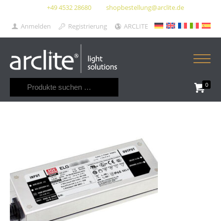
+49 4532 28680
shopbestellung@arclite.de
Anmelden
Registrierung
ARCLITE
Suchen
0
nach: