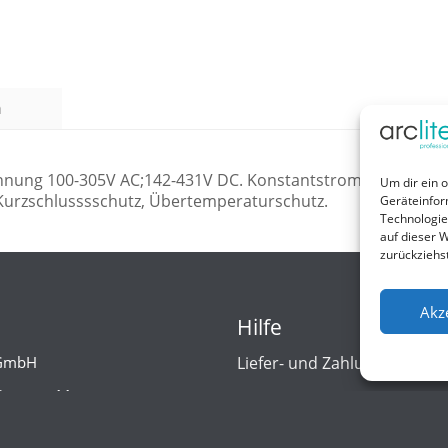
n
spannung 100-305V AC;142-431V DC. Konstantstrom 1400mA.
Um dir ein 
 Kurzschlusssschutz, Übertemperaturschutz.
Geräteinfor
Technologie
auf dieser W
zurückziehs
Akz
Hilfe
 GmbH
Liefer- und Zahlungsbedin
Strasse 11
Kontakt
eheide
d/Germany