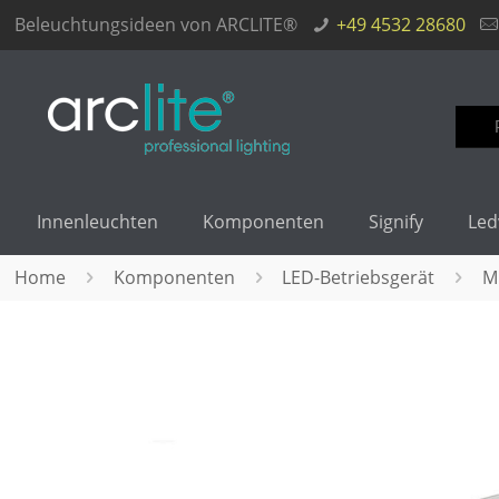
Beleuchtungsideen von ARCLITE®
+49 4532 28680
Such
nach
Innenleuchten
Komponenten
Signify
Led
Home
Komponenten
LED-Betriebsgerät
M