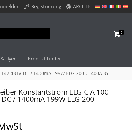
nmelden
Registrierung
ARCLITE
0
 & Flyer
Produkt Finder
, 142-431V DC / 1400mA 199W ELG-200-C1400A-3Y
iber Konstantstrom ELG-C A 100-
V DC / 1400mA 199W ELG-200-
 MwSt