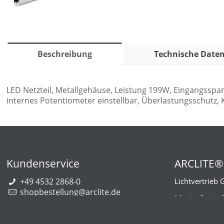
Beschreibung
Technische Date
LED Netzteil, Metallgehäuse, Leistung 199W, Eingangs
internes Potentiometer einstellbar, Überlastungsschutz,
Kundenservice
ARCLITE®
+49 4532 2868-0
Lichtvertrieb
shopbestellung@arclite.de
Marie-Curie-
22941 Bargt
Deutschlan