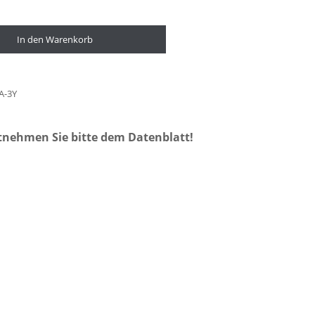
In den Warenkorb
A-3Y
tnehmen Sie bitte dem Datenblatt!