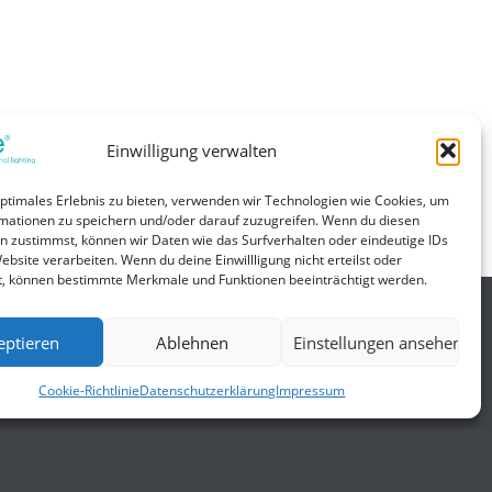
Einwilligung verwalten
 IP65. Ausgangsspannung und Strombegrenzung über
optimales Erlebnis zu bieten, verwenden wir Technologien wie Cookies, um
mationen zu speichern und/oder darauf zuzugreifen. Wenn du diesen
n zustimmst, können wir Daten wie das Surfverhalten oder eindeutige IDs
ebsite verarbeiten. Wenn du deine Einwillligung nicht erteilst oder
t, können bestimmte Merkmale und Funktionen beeinträchtigt werden.
eptieren
Ablehnen
Einstellungen ansehen
Allgemein
Cookie-Richtlinie
Datenschutzerklärung
Impressum
gungen
Impressum
Datenschutzerklärung
AGB