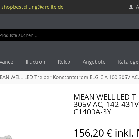
shopbestellung@arclite.de
A
en
:
vance
Illuxtron
Relco
Angebote
Kataloge
EAN WELL LED Treiber Konstantstrom ELG-C A 100-305V AC
MEAN WELL LED Tre
305V AC, 142-431
C1400A-3Y
156,20
€
inkl.