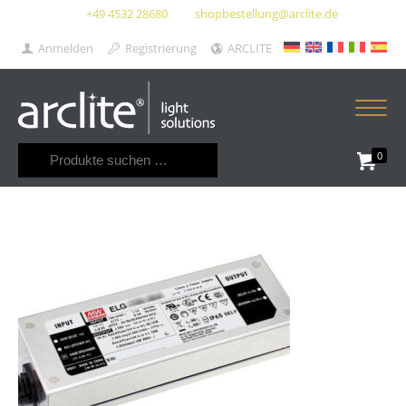
+49 4532 28680
shopbestellung@arclite.de
Anmelden
Registrierung
ARCLITE
Suchen
0
nach: