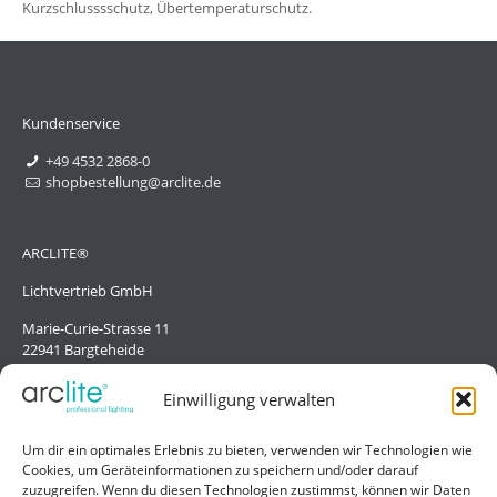
Kurzschlusssschutz, Übertemperaturschutz.
Kundenservice
+49 4532 2868-0
shopbestellung@arclite.de
ARCLITE®
Lichtvertrieb GmbH
Marie-Curie-Strasse 11
22941 Bargteheide
Deutschland/Germany
Einwilligung verwalten
Hilfe
Um dir ein optimales Erlebnis zu bieten, verwenden wir Technologien wie
Cookies, um Geräteinformationen zu speichern und/oder darauf
Liefer- und Zahlungsbedingungen
zuzugreifen. Wenn du diesen Technologien zustimmst, können wir Daten