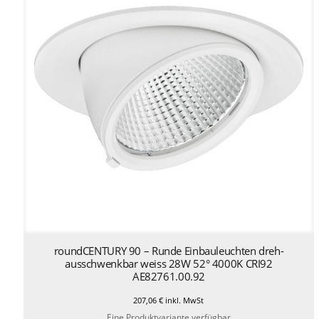
roundCENTURY 90 – Runde Einbauleuchten dreh-
ausschwenkbar weiss 28W 52° 4000K CRI92
AE82761.00.92
207,06
€
inkl. MwSt
Eine Produktvariante verfügbar