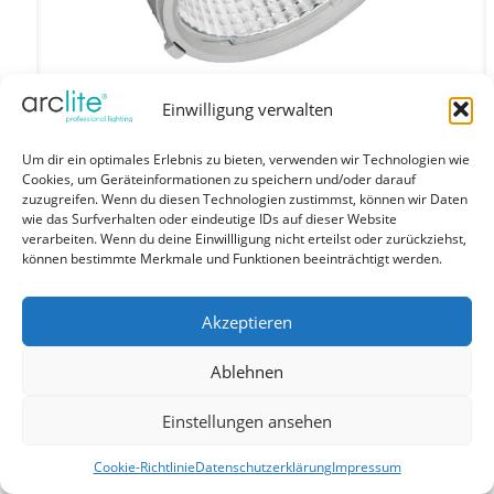
Einwilligung verwalten
Um dir ein optimales Erlebnis zu bieten, verwenden wir Technologien wie
Cookies, um Geräteinformationen zu speichern und/oder darauf
roundCENTURY 90 – Runde Einbauleuchten dreh-
zuzugreifen. Wenn du diesen Technologien zustimmst, können wir Daten
ausschwenkbar silber 16W 37° 3500K CRI92
wie das Surfverhalten oder eindeutige IDs auf dieser Website
AE82752.01.94
verarbeiten. Wenn du deine Einwillligung nicht erteilst oder zurückziehst,
können bestimmte Merkmale und Funktionen beeinträchtigt werden.
207,06
€
inkl. MwSt
Eine Produktvariante verfügbar
Akzeptieren
Produktdetails ansehen
Ablehnen
Einstellungen ansehen
Cookie-Richtlinie
Datenschutzerklärung
Impressum