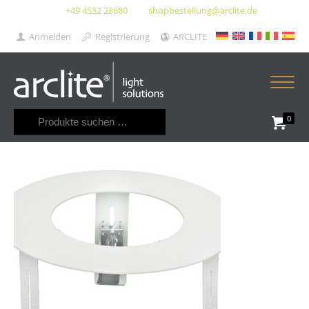
+49 4532 28680
shopbestellung@arclite.de
Anmelden
Registrierung
ARCLITE
Suchen
0
nach: