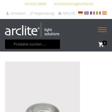
+49 4532 28680
shopbestellung@arclite.de
Anmelden
Registrierung
ARCLITE
Suchen
0
nach: