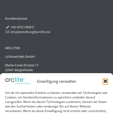
Kundenservice
+49 4532 2868-0
shopbestellung@arclite.de
ARCLITE®
Lichtvertrieb GmbH
Marie-Curie-Strasse 11
22941 Bargteheide
Deutschland/Germany
Einwilligung verwalten
Hilfe
Um dir ein optimales Erlebnis zu bieten, verwenden wir Technologien wie
Cookies, um Geräteinformationen zu speichern und/oder darauf
Liefer- und Zahlungsbedingungen
zuzugreifen. Wenn du diesen Technologien zustimmst, können wir Daten
wie das Surfverhalten oder eindeutige IDs auf dieser Website
Kontakt
verarbeiten. Wenn du deine Einwillligung nicht erteilst oder zurückziehst,