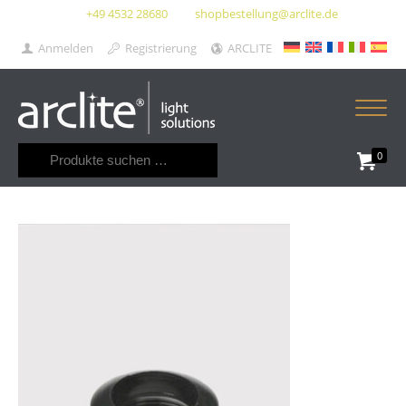
+49 4532 28680
shopbestellung@arclite.de
Anmelden
Registrierung
ARCLITE
Suchen
0
nach: