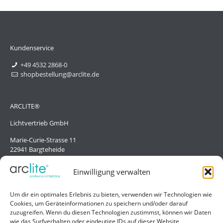
Kundenservice
+49 4532 2868-0
shopbestellung@arclite.de
ARCLITE®
Lichtvertrieb GmbH
Marie-Curie-Strasse 11
22941 Bargteheide
Deutschland/Germany
Einwilligung verwalten
Hilfe
Um dir ein optimales Erlebnis zu bieten, verwenden wir Technologien wie
Cookies, um Geräteinformationen zu speichern und/oder darauf
Liefer- und Zahlungsbedingungen
zuzugreifen. Wenn du diesen Technologien zustimmst, können wir Daten
wie das Surfverhalten oder eindeutige IDs auf dieser Website