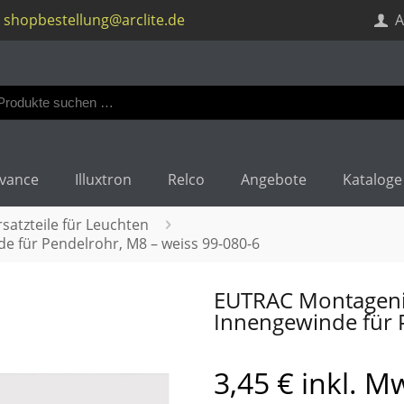
shopbestellung@arclite.de
A
en
:
vance
Illuxtron
Relco
Angebote
Kataloge
atzteile für Leuchten
e für Pendelrohr, M8 – weiss 99-080-6
EUTRAC Montagenip
Innengewinde für 
3,45
€
inkl. M