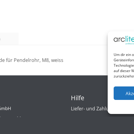
n
Um dir ein 
e für Pendelrohr, M8, weiss
Geräteinfor
Technologie
auf dieser W
zurückziehs
Akz
Hilfe
 GmbH
Liefer- und Zahlungsbedin
Strasse 11
Kontakt
eheide
d/Germany