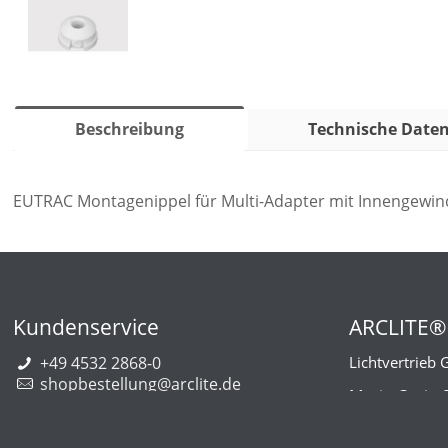
Beschreibung
Technische Date
EUTRAC Montagenippel für Multi-Adapter mit Innengewind
Kundenservice
ARCLITE®
+49 4532 2868-0
Lichtvertrieb
shopbestellung@arclite.de
Marie-Curie-
22941 Bargt
Deutschlan