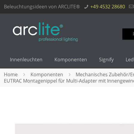
Beleuchtungsideen von ARCLITE®
+49 4532 28680
Such
nach
Innenleuchten
Komponenten
Signify
Led
Home
Komponenten
Mechanisches Zubehör/Ers
EUTRAC Montagenippel für Multi-Adapter mit Innengewind