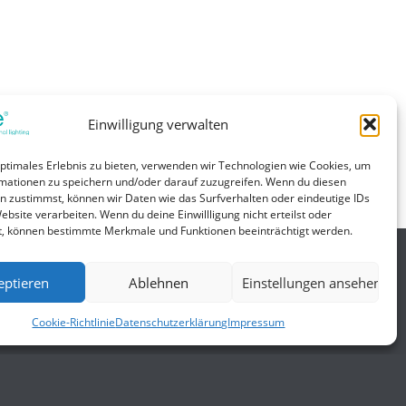
Einwilligung verwalten
optimales Erlebnis zu bieten, verwenden wir Technologien wie Cookies, um
mationen zu speichern und/oder darauf zuzugreifen. Wenn du diesen
n zustimmst, können wir Daten wie das Surfverhalten oder eindeutige IDs
ebsite verarbeiten. Wenn du deine Einwillligung nicht erteilst oder
t, können bestimmte Merkmale und Funktionen beeinträchtigt werden.
eptieren
Ablehnen
Einstellungen ansehen
Allgemein
Cookie-Richtlinie
Datenschutzerklärung
Impressum
gungen
Impressum
Datenschutzerklärung
AGB