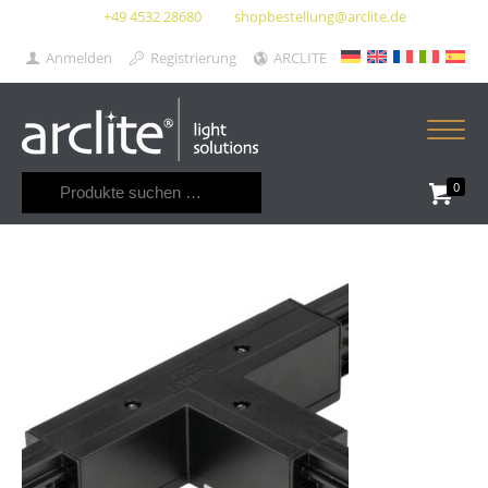
+49 4532 28680
shopbestellung@arclite.de
Anmelden
Registrierung
ARCLITE
Suchen
0
nach: