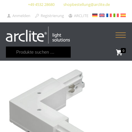
+49 4532 28680
shopbestellung@arclite.de
Anmelden
Registrierung
ARCLITE
Suchen
0
nach: