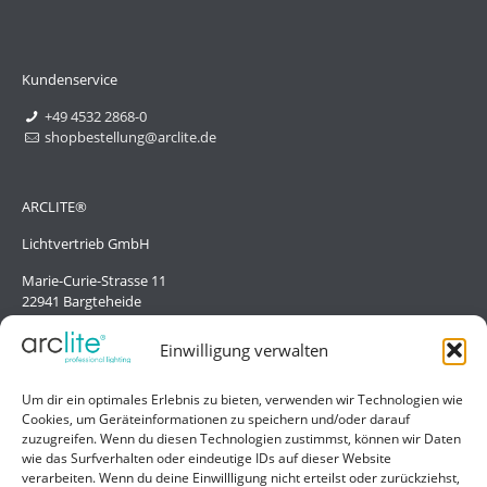
Kundenservice
+49 4532 2868-0
shopbestellung@arclite.de
ARCLITE®
Lichtvertrieb GmbH
Marie-Curie-Strasse 11
22941 Bargteheide
Deutschland/Germany
Einwilligung verwalten
Hilfe
Um dir ein optimales Erlebnis zu bieten, verwenden wir Technologien wie
Cookies, um Geräteinformationen zu speichern und/oder darauf
Liefer- und Zahlungsbedingungen
zuzugreifen. Wenn du diesen Technologien zustimmst, können wir Daten
wie das Surfverhalten oder eindeutige IDs auf dieser Website
Kontakt
verarbeiten. Wenn du deine Einwillligung nicht erteilst oder zurückziehst,