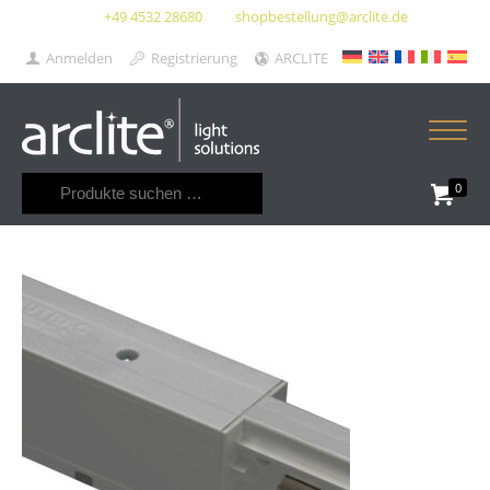
+49 4532 28680
shopbestellung@arclite.de
Anmelden
Registrierung
ARCLITE
Suchen
0
nach: