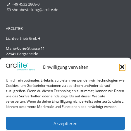
+49 4532 2868-0
shopbestellung@arclite.de
ARCLITE®
Lichtvertrieb GmbH
Marie-Curie-Strasse 11
22941 Bargteheide
Deutschland/Germany
Einwilligung verwalten
Hilfe
Um dir ein optimales Erlebnis zu bieten, verwenden wir Technologien wie
Cookies, um Geräteinformationen zu speichern und/oder darauf
Liefer- und Zahlungsbedingungen
zuzugreifen. Wenn du diesen Technologien zustimmst, können wir Daten
wie das Surfverhalten oder eindeutige IDs auf dieser Website
Kontakt
verarbeiten. Wenn du deine Einwillligung nicht erteilst oder zurückziehst,
können bestimmte Merkmale und Funktionen beeinträchtigt werden.
Allgemein
Impressum
Akzeptieren