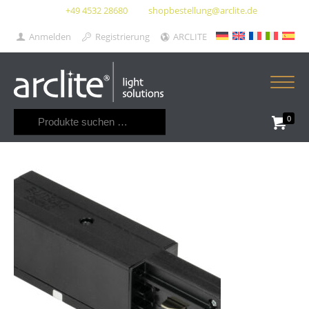
+49 4532 28680
shopbestellung@arclite.de
Anmelden
Registrierung
ARCLITE
Suchen
0
nach: