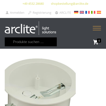
+49 4532 28680
shopbestellung@arclite.de
Anmelden
Registrierung
ARCLITE
Suchen
0
nach: