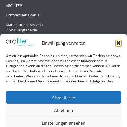
ARCLITE®
Lichtvertrieb GmbH
Marie-Curie-Strasse 11
22941 Bargteheide
Deutschland/Germany
Einwilligung verwalten
Hilfe
Um dir ein optimales Erlebnis zu bieten, verwenden wir Technologien wie
Cookies, um Geräteinformationen zu speichern und/oder darauf
Liefer- und Zahlungsbedingungen
zuzugreifen. Wenn du diesen Technologien zustimmst, können wir Daten
wie das Surfverhalten oder eindeutige IDs auf dieser Website
Kontakt
verarbeiten. Wenn du deine Einwillligung nicht erteilst oder zurückziehst,
können bestimmte Merkmale und Funktionen beeinträchtigt werden.
Allgemein
Impressum
Akzeptieren
Datenschutzerklärung
Ablehnen
AGB
Einstellungen ansehen