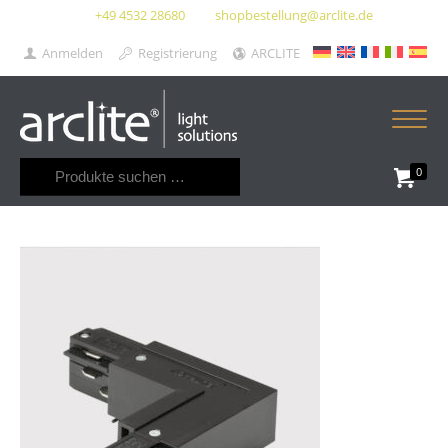
+49 4532 28680
shopbestellung@arclite.de
Anmelden
Registrierung
ARCLITE
Suchen
0
nach: