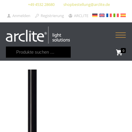
+49 4532 28680
shopbestellung@arclite.de
Anmelden
Registrierung
ARCLITE
Suchen
0
nach: