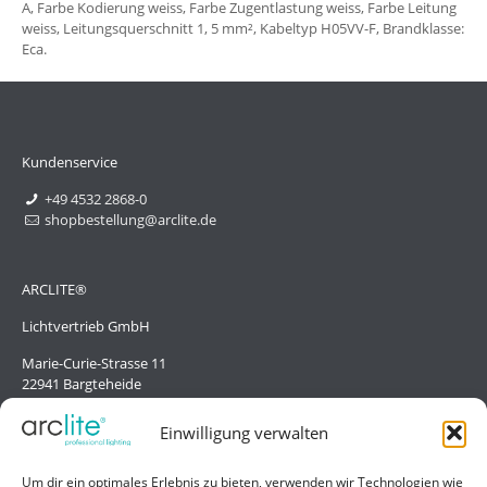
A, Farbe Kodierung weiss, Farbe Zugentlastung weiss, Farbe Leitung
weiss, Leitungsquerschnitt 1, 5 mm², Kabeltyp H05VV-F, Brandklasse:
Eca.
Kundenservice
+49 4532 2868-0
shopbestellung@arclite.de
ARCLITE®
Lichtvertrieb GmbH
Marie-Curie-Strasse 11
22941 Bargteheide
Deutschland/Germany
Einwilligung verwalten
Hilfe
Um dir ein optimales Erlebnis zu bieten, verwenden wir Technologien wie