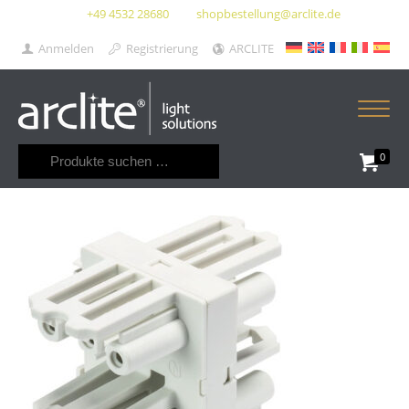
+49 4532 28680
shopbestellung@arclite.de
Anmelden
Registrierung
ARCLITE
Suchen
0
nach: