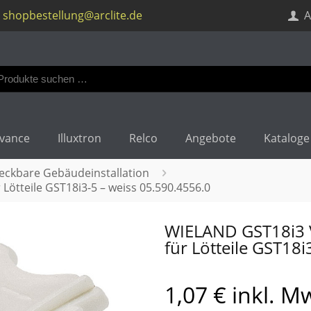
shopbestellung@arclite.de
A
en
:
vance
Illuxtron
Relco
Angebote
Kataloge
teckbare Gebäudeinstallation
Lötteile GST18i3-5 – weiss 05.590.4556.0
WIELAND GST18i3 V
für Lötteile GST18i
1,07
€
inkl. M