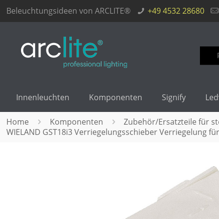
Beleuchtungsideen von ARCLITE®
+49 4532 28680
Such
nach
Innenleuchten
Komponenten
Signify
Led
Home
Komponenten
Zubehör/Ersatzteile für s
WIELAND GST18i3 Verriegelungsschieber Verriegelung für 