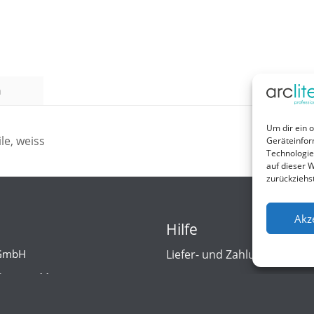
n
Um dir ein 
le, weiss
Geräteinfor
Technologie
auf dieser W
zurückziehs
Akz
Hilfe
 GmbH
Liefer- und Zahlungsbedin
Strasse 11
Kontakt
eheide
d/Germany