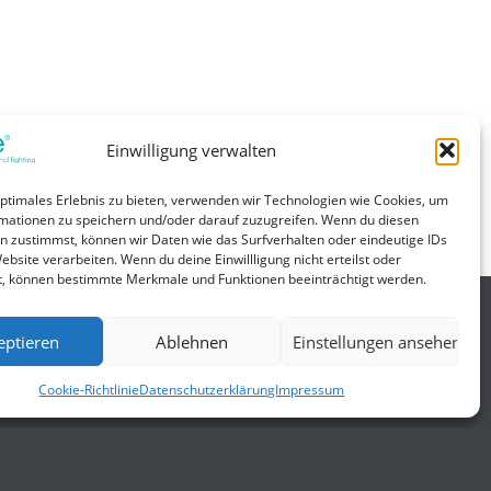
Einwilligung verwalten
optimales Erlebnis zu bieten, verwenden wir Technologien wie Cookies, um
mationen zu speichern und/oder darauf zuzugreifen. Wenn du diesen
n zustimmst, können wir Daten wie das Surfverhalten oder eindeutige IDs
ebsite verarbeiten. Wenn du deine Einwillligung nicht erteilst oder
t, können bestimmte Merkmale und Funktionen beeinträchtigt werden.
eptieren
Ablehnen
Einstellungen ansehen
Allgemein
Cookie-Richtlinie
Datenschutzerklärung
Impressum
gungen
Impressum
Datenschutzerklärung
AGB