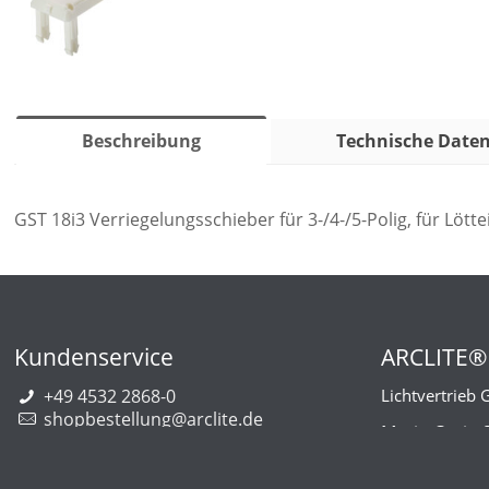
Beschreibung
Technische Date
GST 18i3 Verriegelungsschieber für 3-/4-/5-Polig, für Löttei
Kundenservice
ARCLITE®
+49 4532 2868-0
Lichtvertrieb
shopbestellung@arclite.de
Marie-Curie-
22941 Bargt
Deutschlan