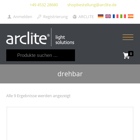
+49 4532 28680
shopbestellung@arclite.de
Anmelden
Registrierung
ARCLITE
Suchen
0
nach:
drehbar
Alle 9 Ergebnisse werden angezeigt